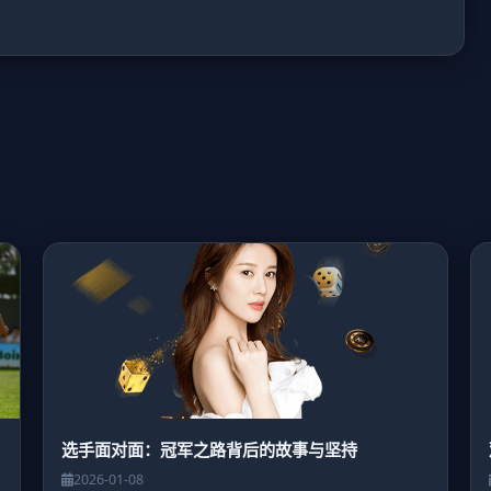
选手面对面：冠军之路背后的故事与坚持
2026-01-08