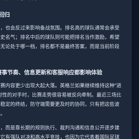
回归
分，也会反过来影响备战氛围。排名高的球队通常会承受
历史名气；排名中后的球队则可能把排名当作激励，希望
。无论处于哪一档，排名都不是最终答案，而是当前阶段
赛事节奏、信息更新和客服响应都影响体验
赛内容更少出现大起大落。英格兰如果继续维持这种“进
对性的对手时，比赛走势很容易被反向牵制。最近三场比
更稳定的终结，防守端需要更及时的协同，只有把这些波
道。
的，而是靠长期的规则执行、裁判沟通和信息公开逐步建
为它有强队对决和高水平竞技，也因为它代表着国际足球