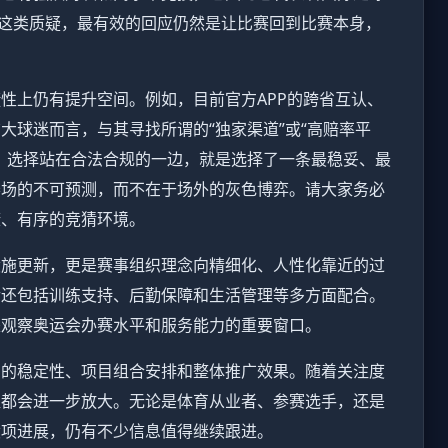
”这类质疑，最有效的回应仍然是让比赛回到比赛本身，
性上仍有提升空间。例如，目前官方APP的跨省互认、
大球迷而言，与其寻找所谓的“独家渠道”或“高赔率平
。选择站在合法合规的一边，就是选择了一条最稳妥、最
赛场的不可预测，而不在于场外的灰色博弈。请大家务必
康、有序的竞猜环境。
设施更新，更是赛事组织理念向精细化、人性化靠近的过
后还包括训练支持、后勤保障和生活管理等多方面配合。
是观察奥运会办赛水平和服务能力的重要窗口。
中的稳定性、项目组合安排和整体推广效果。随着关注度
值都会进一步放大。无论是体育从业者、参赛选手，还是
设项进展，仍有不少信息值得继续跟进。