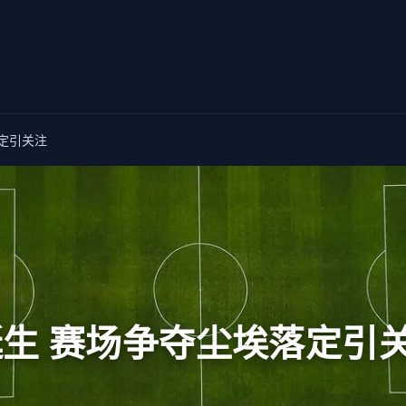
定引关注
生 赛场争夺尘埃落定引