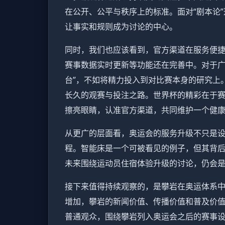
在公开、公平与秩序上的标准。面对“剧本论
让事实和规则成为讨论的中心。
同时，我们也应该看到，官方渠道在服务便捷
赛事数据实时更新等功能还在完善中。对于广
台”，不如将精力投入到对比赛本身的研究上
长久的观赛与投注之路。世界杯的精彩在于
擦亮眼睛，认准官方渠道，共同维护一个健
从更广的层面看，奥运会的服务升级不只是
程。智能床是一个可被看见的例子，但其背
未来围绕运动员住宿体验升级的讨论，仍会
接下来值得持续观察的，是攀岩在奥运体系
增加，攀岩的新闻价值、传播价值和普及价
普通观众，围绕攀岩列入奥运会之后的赛事