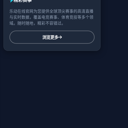
精彩赛事
乐动在线官网为您提供全球顶尖赛事的高清直播
与实时数据，覆盖电竞赛事、体育竞技等多个领
域。随时随地，精彩不容错过。
浏览更多