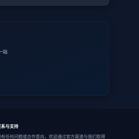
一站
联系与支持
如有任何问题或合作意向，欢迎通过官方渠道与我们取得