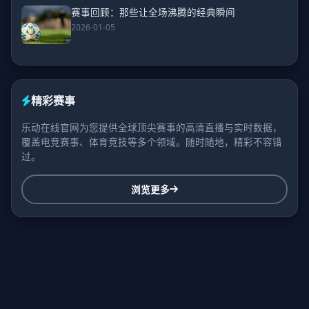
赛事回顾：那些让全场沸腾的经典瞬间
2026-01-05
精彩赛事
乐动在线官网为您提供全球顶尖赛事的高清直播与实时数据，
覆盖电竞赛事、体育竞技等多个领域。随时随地，精彩不容错
过。
浏览更多