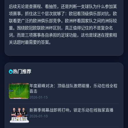
后续无论是查赛程、看抽签，还是判断一支球队为什么参加某
项赛事，抓住这三个层次就够了：欧冠看顶级俱乐部对抗，欧
联看更广泛的欧洲俱乐部竞争，欧洲杯看国家队之间的洲际较
量。围绕欧冠欧联欧洲杯区别，真正值得记住的不是复杂名
词，而是三项赛事各自承担的足球功能，这也是球迷在搜索相
关话题时最需要的答案。
热门推荐
年度巅峰对决：顶级战队激燃碰撞，乐动在线全程
直击
2026-01-15
新赛季揭幕战即将打响，锁定乐动在线独家直播
2026-01-10