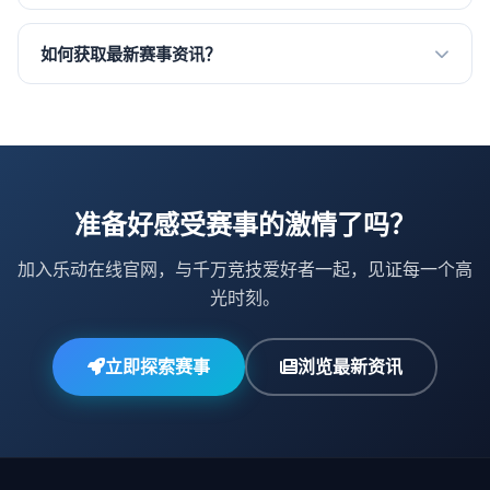
如何获取最新赛事资讯？
准备好感受赛事的激情了吗？
加入乐动在线官网，与千万竞技爱好者一起，见证每一个高
光时刻。
立即探索赛事
浏览最新资讯